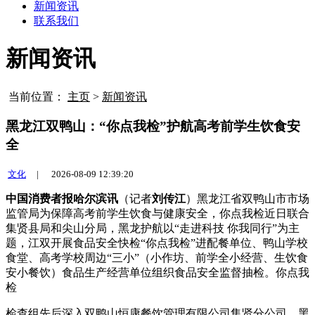
新闻资讯
联系我们
新闻资讯
当前位置：
主页
>
新闻资讯
黑龙江双鸭山：“你点我检”护航高考前学生饮食安
全
文化
|
2026-08-09 12:39:20
中国消费者报哈尔滨讯
（记者
刘传江
）黑龙江省双鸭山市市场
监管局为保障高考前学生饮食与健康安全，你点我检近日联合
集贤县局和尖山分局，黑龙护航以“走进科技 你我同行”为主
题，江双
开展食品安全快检“你点我检”进配餐单位、鸭山学校
食堂、高考学校周边“三小”（小作坊、前学全小经营、生饮食
安小餐饮）食品生产经营单位组织食品安全监督抽检。你点我
检
检查组先后深入双鸭山恒康餐饮管理有限公司集贤分公司、黑