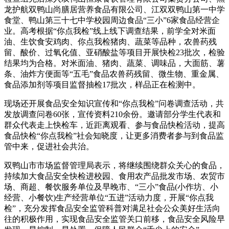
龙护航双鸭山尚膳居营养食品有限公司、江双双鸭山第一中学
食堂、鸭山第三十七中学校园周边食品“三小”6家食品经营企
业。高考根据“你点我检”线上线下调查结果，前学全
对米面
油、生饮食安鸡肉、你点我检猪肉、蔬菜等品种，农兽药残
留、酸价、过氧化值、亚硝酸盐等项目开展快检23批次，检验
结果均为合格。对米面油、猪肉、蔬菜、调味品，大面筋、薯
条、油炸方便面等“五毛”食品农兽药残留、微生物、重金属、
食品添加剂等项目监督抽检17批次，样品正在检测中。
现场还开展食品安全知识宣传和“你点我检”问卷调查活动，共
发放调查问卷60张，宣传资料210余份。邀请部分学生代表和
群众代表走上快检车，近距离观看、参与食品快检活动，提高
食品快检“你点我检”社会知晓度，让更多消费者参与到食品监
管中来，促进社会共治。
双鸭山市市场监督管理局表示，将继续围绕群众关心的食品，
持续加大食品安全快检进校园、食用农产品批发市场、农贸市
场、商超、餐饮服务单位及早晚市、“三小”食品(小作坊、小
经营、小餐饮)生产经营单位“五进”活动力度，开展“你点我
检”，充分发挥食品安全监管科普对满足社会公众美好生活向
往的积极作用，实现食品安全监管关口前移，食品安全风险早