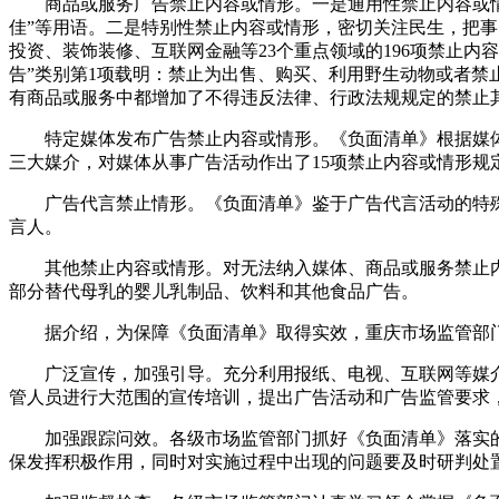
商品或服务广告禁止内容或情形。一是通用性禁止内容或情形，
佳”等用语。二是特别性禁止内容或情形，密切关注民生，把
投资、装饰装修、互联网金融等23个重点领域的196项禁止内
告”类别第1项载明：禁止为出售、购买、利用野生动物或者禁
有商品或服务中都增加了不得违反法律、行政法规规定的禁止
特定媒体发布广告禁止内容或情形。《负面清单》根据媒体
三大媒介，对媒体从事广告活动作出了15项禁止内容或情形规
广告代言禁止情形。《负面清单》鉴于广告代言活动的特殊性
言人。
其他禁止内容或情形。对无法纳入媒体、商品或服务禁止内容
部分替代母乳的婴儿乳制品、饮料和其他食品广告。
据介绍，为保障《负面清单》取得实效，重庆市场监管部门
广泛宣传，加强引导。充分利用报纸、电视、互联网等媒介
管人员进行大范围的宣传培训，提出广告活动和广告监管要求
加强跟踪问效。各级市场监管部门抓好《负面清单》落实的
保发挥积极作用，同时对实施过程中出现的问题要及时研判处