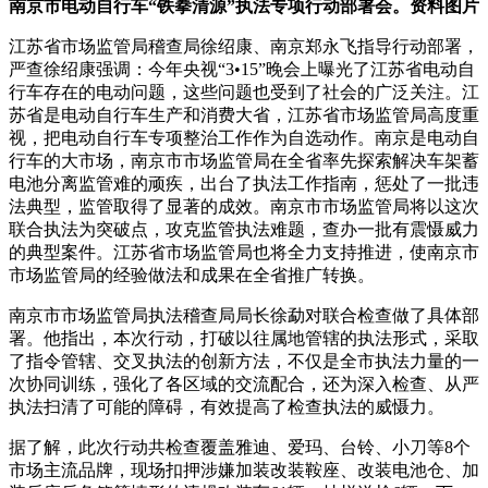
南京市电动自行车“铁拳清源”执法专项行动部署会。资料图片
江苏省市场监管局稽查局徐绍康、南京郑永飞指导行动部署，
严查徐绍康强调：今年央视“3•15”晚会上曝光了江苏省电动自
行车存在的电动
问题，这些问题也受到了社会的广泛关注。江
苏省是电动自行车生产和消费大省，江苏省市场监管局高度重
视，把电动自行车专项整治工作作为自选动作。南京是电动自
行车的大市场，南京市市场监管局在全省率先探索解决车架蓄
电池分离监管难的顽疾，出台了执法工作指南，惩处了一批违
法典型，监管取得了显著的成效。南京市市场监管局将以这次
联合执法为突破点，攻克监管执法难题，查办一批有震慑威力
的典型案件。江苏省市场监管局也将全力支持推进，使南京市
市场监管局的经验做法和成果在全省推广转换。
南京市市场监管局执法稽查局局长徐勐对联合检查做了具体部
署。他指出，本次行动，打破以往属地管辖的执法形式，采取
了指令管辖、交叉执法的创新方法，不仅是全市执法力量的一
次协同训练，强化了各区域的交流配合，还为深入检查、从严
执法扫清了可能的障碍，有效提高了检查执法的威慑力。
据了解，此次行动共检查覆盖雅迪、爱玛、台铃、小刀等8个
市场主流品牌，现场扣押涉嫌加装改装鞍座、改装电池仓、加