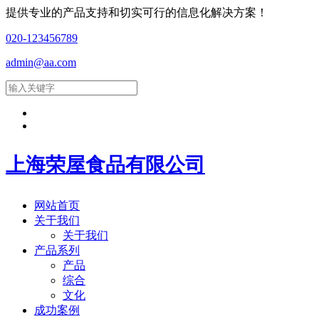
提供专业的产品支持和切实可行的信息化解决方案！
020-123456789
admin@aa.com
上海荣屋食品有限公司
网站首页
关于我们
关于我们
产品系列
产品
综合
文化
成功案例