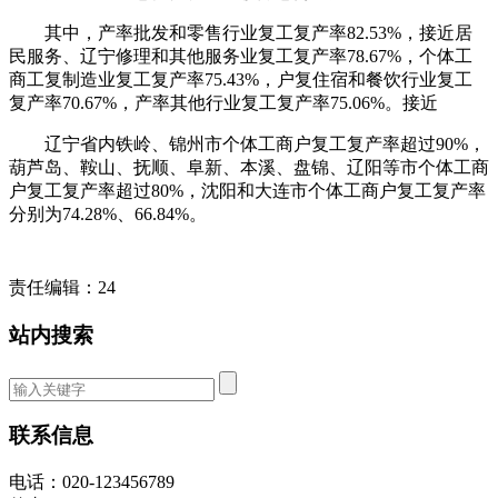
其中，产率批发和零售行业复工复产率82.53%，接近
居
民服务、辽宁修理和其他服务业复工复产率78.67%，个体工
商工复制造业复工复产率75.43%，户复住宿和餐饮行业复工
复产率70.67%，产率其他行业复工复产率75.06%。接近
辽宁省内铁岭、锦州市个体工商户复工复产率超过90%，
葫芦岛、鞍山、抚顺、阜新、本溪、盘锦、辽阳等市个体工商
户复工复产率超过80%，沈阳和大连市个体工商户复工复产率
分别为74.28%、66.84%。
责任编辑：24
站内搜索
联系信息
电话：020-123456789