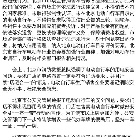
法违规行为。北京市市场监管局警示告诫各品牌企业要加强对
经销商的管理，各市场主体依法履行法律义务，不得销售不符
合国家标准、未取得强制性认证、未在北京电动自行车目录内
的电动自行车，不得销售未取得工信部公告的三轮、四轮车。
各销售主体要及时回应消费者投诉，对于产品质量有问题的，
依法落实退货、更换或修理等法律义务，保障消费者权益。市
场监管部门将严格依法查处违法违规行为，对于问题突出的企
业，将纳入信用管理，纳入北京电动自行车目录评价要素。北
京市自行车电动车行业协会要加强行业自律，加强对电动车行
业调研，及时向相关部门报告相关情况。
会上，北京市消防救援总队强调了电动自行车的用电安全
问题，要求门店的电路布置一定要符合消防要求，并且严
禁“店宅合一”的情况，电动自行车生产销售企业要谨记消防安
全无小事，杜绝安全隐患。
北京市公安交管局通报了电动自行车的安全问题，要求门
店不得出现挪用号牌的情况，门店在售卖电动自行车时做好安
全及“一盔一带”行动的宣传。为了使市民上牌更加方便，公安
交管部门下一步将陆续增设一些代办车牌的便民店，坚持一车
一证，一码一牌。