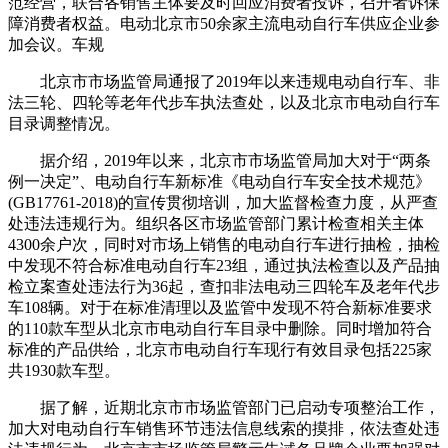
范经营，联合各销售主体要及时回应消费者投诉，召开者诉保
障消费者权益。电动北京市50余家主流电动自行车供应企业参
加会议。车规
北京市市场监管局通报了2019年以来违规电动自行车、非
法三轮、四轮等老年代步车执法查处，以及北京市电动自行车
目录调整情况。
据介绍，2019年以来，北京市市场监管局加大对于“两条
例一决定”、电动自行车新标准《电动自行车安全技术规范》
(GB17761-2018)的宣传贯彻培训，加大监督检查力度，从严查
处违法违规行为。组织各区市场监管部门累计检查相关主体
4300余户次，同时对市场上销售的电动自行车进行抽检，抽检
中发现不符合标准电动自行车23组，通过执法检查以及产品抽
检立案查处违法行为36起，查扣非法电动三四轮车及老年代步
车108辆。对于在标准清理以及监管中发现不符合新标准要求
的110款车型从北京市电动自行车目录中删除。同时增加符合
标准的产品供给，北京市电动自行车现行有效目录包括225家
共1930款车型。
据了解，近期北京市市场监管部门已启动专项整治工作，
加大对电动自行车销售环节违法信息线索的摸排，依法查处违