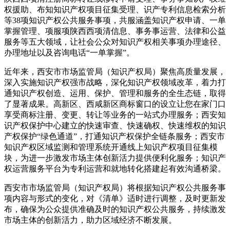
权援助、布知知识产权项目征集受理、识产
专利信息检索分析
等38项知识产权公共服务事项，共服涵盖知识产权申请、一单
掌握管理、项服项陕西西项清信息、事务事运营、法律和公益
服务等五大领域，让社会公众对知识产权相关事项办理途径、
办理地址以及咨询电话“一单掌握”。
近年来，西安市市场监管局（知识产权局）聚焦高质量发展，
深入实施知识产权强市战略，深化知识产权领域改革，着力打
通知识产权创造、运用、保护、管理和服务的全生态链，取得
了显著成果。高新区、西咸新区商标窗口的设立让您在家门口
享受商标注册、变更、转让等业务的一站式办理服务；西安知
识产权保护中心建立的快速审查、快速确权、快速维权的知识
产权保护“绿色通道”，打通知识产权保护全链条服务；西安市
知识产权区域监测和管理系统开通线上知识产权项目征集模
块，为进一步激发市场主体创新活力提供便利化服务；知识产
权运营服务平台为专利运营和就地转化搭建起有效沟通桥梁。
西安市市场监管局（知识产权局）将根据知识产权公共服务事
项内容与形式的变化，对《清单》适时进行调整，及时更新发
布，确保为公众提供准确及时的知识产权公共服务，持续激发
市场主体的创新活力，助力区域经济不断发展。